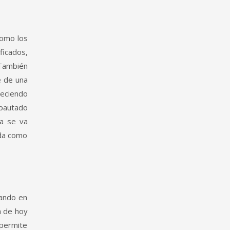
como los
ficados,
 También
e de una
teciendo
 pautado
ca se va
ada como
iando en
­a de hoy
 permite