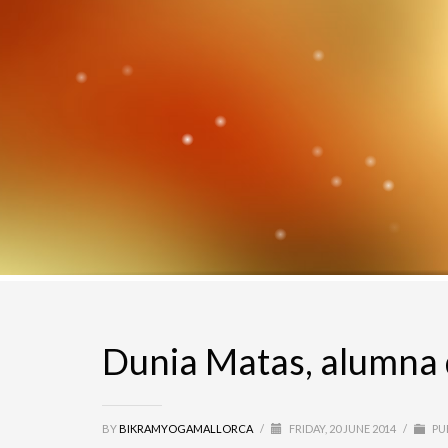
Dunia Matas, alumna 
BY
BIKRAMYOGAMALLORCA
/
FRIDAY, 20 JUNE 2014
/
PU