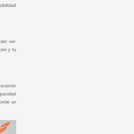
ibilidad
oder ver
ión y tu
reciente
apacidad
donde un