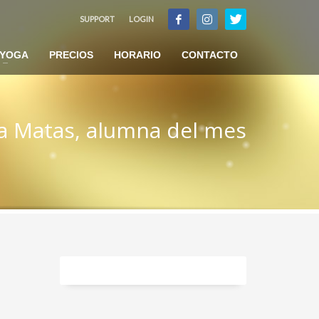
SUPPORT
LOGIN
×
YOGA
PRECIOS
HORARIO
CONTACTO
a Matas, alumna del mes