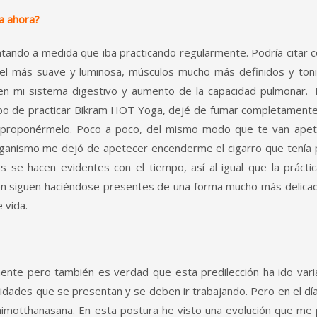
ta ahora?
ntando a medida que iba practicando regularmente. Podría citar 
iel más suave y luminosa, músculos mucho más definidos y toni
 en mi sistema digestivo y aumento de la capacidad pulmonar.
empo de practicar Bikram HOT Yoga, dejé de fumar completament
in proponérmelo. Poco a poco, del mismo modo que te van ape
organismo me dejó de apetecer encenderme el cigarro que tenía
 se hacen evidentes con el tiempo, así­ al igual que la prácti
bién siguen haciéndose presentes de una forma mucho más delic
e vida.
nte pero también­ es verdad que esta predilección ha ido var
ebilidades que se presentan y se deben ir trabajando. Pero en el dí
otthanasana. En esta postura he visto una evolución que me