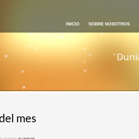
INICIO
SOBRE NOSOTROS
Duni
 Ferrer
ie Hillston
del mes
BLISHED IN
ALUMNOS