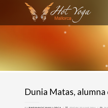
SEARCH
RECENT COMMENTS
MARGA
on
Alumno del mes: Antonio Vázquez
miro
on
Alumno del mes: Antonio Vázquez
Olivier Heuchenne
on
Alumna del Mes: Aita Mir
Marga
on
Alumna del Mes: Aita Mir Ferrer
S4 League Hack
on
Student of the Month: Natal
Dunia Matas, alumna 
BY
BIKRAMYOGAMALLORCA
/
FRIDAY, 20 JUNE 2014
/
PU