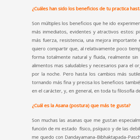
¿Cuáles han sido los beneficios de tu practica has
Son múltiples los beneficios que he ido experime
más inmediatos, evidentes y atractivos estos: p
más fuerza, resistencia, una mejora importante
quiero compartir que, al relativamente poco ti
forma totalmente natural y fluida, realmente s
alimentos mas saludables y necesarios para el 
por la noche. Pero hasta los cambios más sutiles
tornando más fina y precisa los beneficios tam
en el carácter, y, en general, en toda tu filosofía d
¿Cuál es la Asana (postura) que más te gusta?
Son muchas las asanas que me gustan especialme
función de mi estado ­ físico, psí­quico y de las d
me quedo con Dandayamana-Bibhaktapada-Paschim