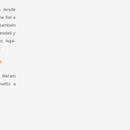
a desde
e fiel a
 también
unidad y
o. Aquí­
:
?
 Bikram
uelto a