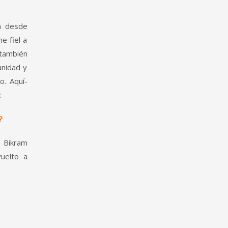
a desde
e fiel a
 también
unidad y
o. Aquí­
:
?
 Bikram
uelto a