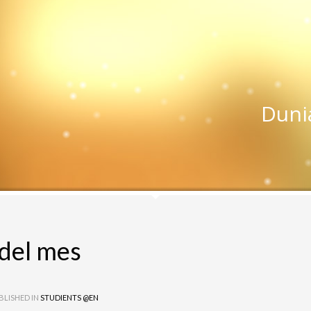
Duni
del mes
BLISHED IN
STUDIENTS @EN