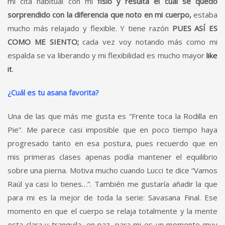
mi cita habitual con mi
fisio y resulta el cual se quedó
sorprendido con la diferencia que noto en mi cuerpo,
estaba
mucho más relajado y flexible. Y tiene razón
PUES ASÍ ES
COMO ME SIENTO;
cada vez voy notando más como mi
espalda se va liberando y mi flexibilidad es mucho mayor
like
it
.
¿Cuál es tu asana favorita?
Una de las que más me gusta es “Frente toca la Rodilla en
Pie”. Me parece casi imposible que en poco tiempo haya
progresado tanto en esa postura, pues recuerdo que en
mis primeras clases apenas podía mantener el equilibrio
sobre una pierna. Motiva mucho cuando Lucci te dice “Vamos
Raúl ya casi lo tienes…”. También me gustaría añadir la que
para mi es la mejor de toda la serie: Savasana Final. Ese
momento en que el cuerpo se relaja totalmente y la mente
esta clara y tranquila, en paz, para mi es un momento muy