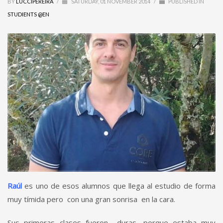
BY
LUCCIPEREIRA
/
SATURDAY, 01 NOVEMBER 2014
/
PUBLISHED IN
STUDIENTS @EN
Raúl
es uno de esos alumnos que llega al estudio de forma
muy tímida pero con una gran sonrisa en la cara.
Sus primeras clases fueron duras, porque estaba muy